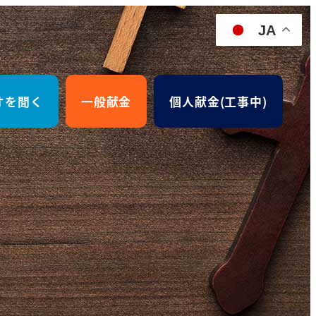
JA
オを聞く
一般献金
個人献金(工事中)