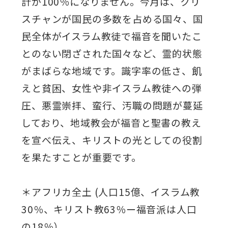
計が100％になりません。今月は、クリ
スチャンが国民の多数を占める国々、国
民全体がイスラム教徒で福音を聞いたこ
とのない閉ざされた国々など、霊的状態
がまばらな地域です。識字率の低さ、飢
えと貧困、女性や非イスラム教徒への弾
圧、悪霊崇拝、蛮行、汚職の問題が蔓延
しており、地域教会が福音と聖書の教え
を宣べ伝え、キリストの光としての役割
を果たすことが重要です。
＊アフリカ全土 (人口15億、イスラム教
30％、キリスト教63％ー福音派は人口
の18％）