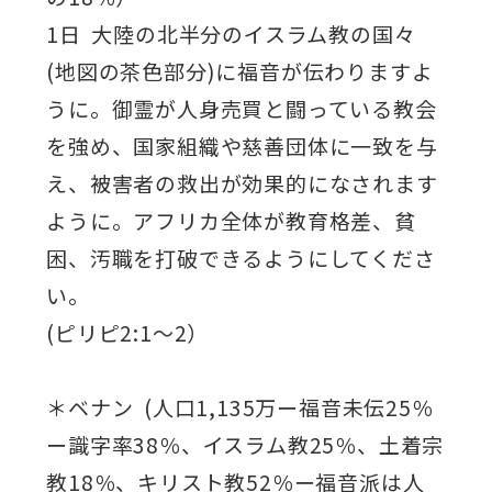
1日 大陸の北半分のイスラム教の国々
(地図の茶色部分)に福音が伝わりますよ
うに。御霊が人身売買と闘っている教会
を強め、国家組織や慈善団体に一致を与
え、被害者の救出が効果的になされます
ように。アフリカ全体が教育格差、貧
困、汚職を打破できるようにしてくださ
い。
(ピリピ2:1～2）
＊ベナン (人口1,135万ー福音未伝25％
ー識字率38％、イスラム教25％、土着宗
教18％、キリスト教52％ー福音派は人