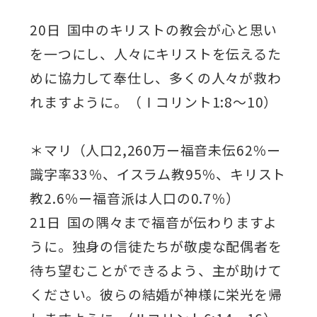
20日 国中のキリストの教会が心と思い
を一つにし、人々にキリストを伝えるた
めに協力して奉仕し、多くの人々が救わ
れますように。（Ⅰコリント1:8～10）
＊マリ（人口2,260万ー福音未伝62％ー
識字率33％、イスラム教95％、キリスト
教2.6％ー福音派は人口の0.7％）
21日 国の隅々まで福音が伝わりますよ
うに。独身の信徒たちが敬虔な配偶者を
待ち望むことができるよう、主が助けて
ください。彼らの結婚が神様に栄光を帰