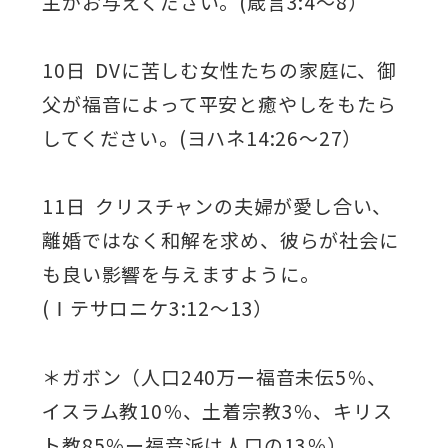
主がお与えください。(箴言3:4～8）
10日 DVに苦しむ女性たちの家庭に、御
父が福音によって平安と癒やしをもたら
してください。(ヨハネ14:26～27）
11日 クリスチャンの夫婦が愛し合い、
離婚ではなく和解を求め、彼らが社会に
も良い影響を与えますように。
(Ⅰテサロニケ3:12～13）
＊ガボン（人口240万ー福音未伝5％、
イスラム教10％、土着宗教3％、キリス
ト教85％ー福音派は人口の13％）