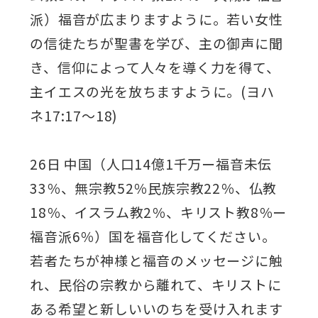
派）福音が広まりますように。若い女性
の信徒たちが聖書を学び、主の御声に聞
き、信仰によって人々を導く力を得て、
主イエスの光を放ちますように。(ヨハ
ネ17:17～18)
26日 中国（人口14億1千万ー福音未伝
33％、無宗教52％民族宗教22％、仏教
18％、イスラム教2％、キリスト教8％ー
福音派6％）国を福音化してください。
若者たちが神様と福音のメッセージに触
れ、民俗の宗教から離れて、キリストに
ある希望と新しいいのちを受け入れます