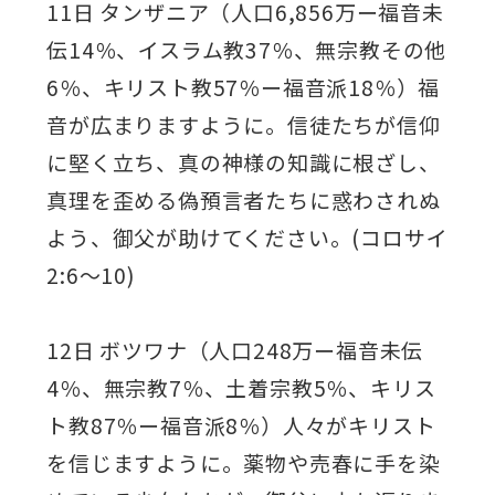
11日 タンザニア（人口6,856万ー福音未
伝14％、イスラム教37％、無宗教その他
6％、キリスト教57％ー福音派18％）福
音が広まりますように。信徒たちが信仰
に堅く立ち、真の神様の知識に根ざし、
真理を歪める偽預言者たちに惑わされぬ
よう、御父が助けてください。(コロサイ
2:6～10)
12日 ボツワナ（人口248万ー福音未伝
4％、無宗教7％、土着宗教5％、キリス
ト教87％ー福音派8％）人々がキリスト
を信じますように。薬物や売春に手を染