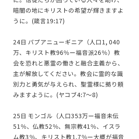
暗闇の地にキリストの希望が輝きますよ
うに。(箴言19:17)
24日 パプアニューギニア（人口1, 040
万、キリスト教96％ー福音派26％）教
会を恐れと悪霊の働きと融合主義から、
主が解放してください。教会に霊的な識
別力と勇気が与えられ、聖霊様に拠り頼
みますように。(ヤコブ4:7～8)
25日 モンゴル（人口353万ー福音未伝
51％、仏教52％、無宗教41％、イスラ
ム教3％、キリスト教1.7％ー大概が福音