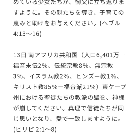
めている少女たちが、御父に立ち返りま
すように。その親たちを導き、子育ての
恵みと助けをお与えください。(ヘブル
4:13～16)
13日 南アフリカ共和国（人口6,401万ー
福音未伝2％、伝統宗教8％、無宗教
3％、イスラム教2％、ヒンズー教1％、
キリスト教85％ー福音派21％）東ケープ
州における聖徒たちの教派の壁を、神様
が崩してください。真理で信徒たちが同
じ思いとなり、愛で一致しますように。
(ピリピ 2:1～8)