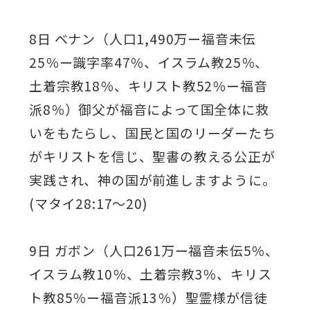
8日 ベナン（人口1,490万ー福音未伝
25％ー識字率47％、イスラム教25％、
土着宗教18％、キリスト教52％ー福音
派8％）御父が福音によって国全体に救
いをもたらし、国民と国のリーダーたち
がキリストを信じ、聖書の教える公正が
実践され、神の国が前進しますように。
(マタイ28:17～20)
9日 ガボン（人口261万ー福音未伝5％、
イスラム教10％、土着宗教3％、キリス
ト教85％ー福音派13％）聖霊様が信徒