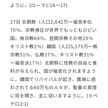
ように。(ローマ1:16～17)
27日 北朝鮮（人口2,642万ー福音未伝
70％、宗教弾圧が世界でもっともひどい
国。無宗教64％、民間宗教その他25％
キリスト教2％）韓国（人口5,175万ー無
宗教51％、仏教17％、キリスト教31％
ー福音派17％）北朝鮮に信教の自由と食
料が与えられ、国が福音化されますよう
に。韓国でリバイバルが起き、異端に惑
わされてる60万もの人々が、聖書の真理
に目を開き、主に従いますように。(Ⅱペ
テロ2:1)