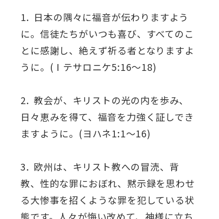
1. 日本の隅々に福音が伝わりますよう
に。信徒たちがいつも喜び、すべてのこ
とに感謝し、絶えず祈る者となりますよ
うに。(Ⅰテサロニケ5:16～18)
2. 教会が、キリストの光の内を歩み、
日々恵みを得て、福音を力強く証しでき
ますように。(ヨハネ1:1～16)
3. 欧州は、キリスト教への冒涜、背
教、性的な罪におぼれ、黙示録を思わせ
る大惨事を招くような罪を犯している状
態です。人々が悔い改めて、神様に立ち