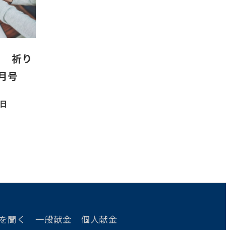
ち 祈り
月号
1日
を聞く
一般献金
個人献金