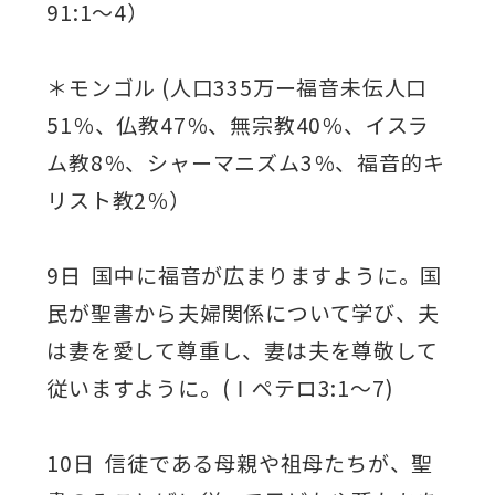
91:1～4）
＊モンゴル (人口335万ー福音未伝人口
51％、仏教47％、無宗教40％、イスラ
ム教8％、シャーマニズム3％、福音的キ
リスト教2％）
9日 国中に福音が広まりますように。国
民が聖書から夫婦関係について学び、夫
は妻を愛して尊重し、妻は夫を尊敬して
従いますように。(Ⅰペテロ3:1～7)
10日 信徒である母親や祖母たちが、聖